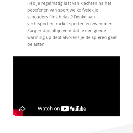
Heb je regelmatig last van klachten na het
beoefenen van sport welke fysiek je
schouders flink belast? Denke aan
vechtsporten, racket sporten en zwemmen.
Zorg er dan altijd voor dat je een goede
warming up deot alvorens je de spieren gaat
belasten.